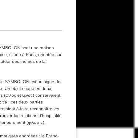
 SYMBOLON sont une maison
aise, située à Paris, orientée sur
 autour des thèmes de la
, le SYMBOLON est un signe de
e. Un objet coupé en deux,
s (φίλος et ξένος) conservaient
tié ; ces deux parties
rvaient à faire reconnaître les
rouver les relations d'hospitalité
térieurement (φιλότης).
ématiques abordées : la Franc-