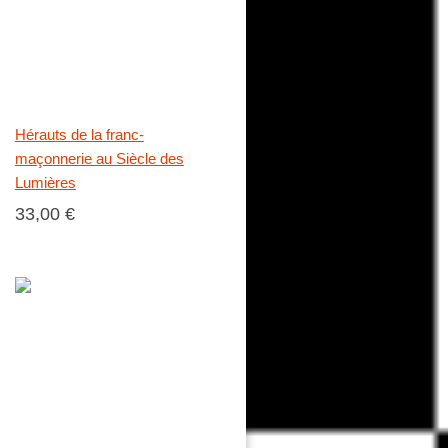
Hérauts de la franc-
maçonnerie au Siècle des
Lumières
33,00 €