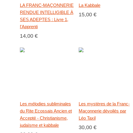
LA FRANC-MAÇONNERIE
La Kabbale
RENDUE INTELLIGIBLE À
15,00 €
SES ADEPTES : Livre 1,
l'Apprenti
14,00 €
Les mélodies subliminales
Les mystères de la Franc-
du Rite Ecossais Ancien et
Maçonnerie dévoilés par
Accepté - Christianisme,
Léo Taxil
judaïsme et kabbale
30,00 €