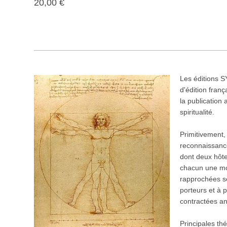
20,00 €
Les éditions
d'édition franç
la publication
spiritualité.
Primitivement
reconnaissanc
dont deux hôte
chacun une moi
rapprochées se
porteurs et à p
contractées an
Principales th