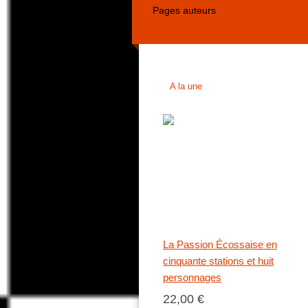
Pages auteurs
A la une
La Passion Écossaise en
cinquante stations et huit
personnages
22,00 €